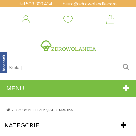
tel.
503 300 434
biuro@zdrowolandia.com
MENU
>
>
SŁODYCZE I PRZEKĄSKI
CIASTKA
KATEGORIE