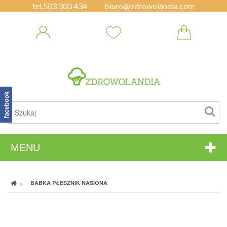
tel.
503 300 434
biuro@zdrowolandia.com
MENU
>
BABKA PŁESZNIK NASIONA