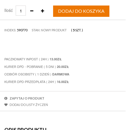
Ilość
DODAJ DO KOSZYKA
INDEKS:
590770
STAN: NOWY PRODUKT
(
5
SZT.
)
PACZKOMATY INPOST ( 24H )
13.00ZŁ
KURIER DPD - POBRANIE ( 5 DNI )
20.00ZŁ
ODBIÓR OSOBISTY ( 1 DZIEŃ )
DARMOWA
KURIER DPD-PRZEDPŁATA ( 24H )
16.00ZŁ
ZAPYTAJ O PRODUKT
DODAJ DO LISTY ŻYCZEŃ